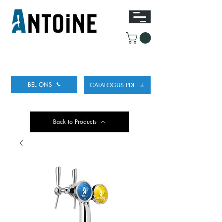
UITRUSTING VOOR HET TAPPEN
EN KOELEN
VAN BIER
BEL ONS
CATALOGUS PDF
Back to Products