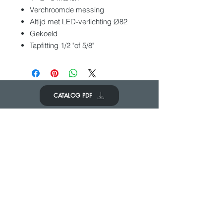
Verchroomde messing
Altijd met LED-verlichting Ø82
Gekoeld
Tapfitting 1/2 "of 5/8"
CATALOG PDF
KOM IN CONTACT
We zouden graag van je horen
Neem contact op
© 2020 - ANTOINE BELGIUM Alle rechten