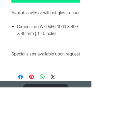
Available with or without glass-rinser
Dimension (WxDxH) 1000 X 400
X 40 mm | 1 - 5 holes
Special sizes available upon request
!
CATALOG PDF
KOM IN CONTACT
We zouden graag van je horen