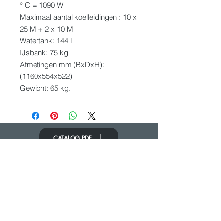
° C = 1090 W
Maximaal aantal koelleidingen : 10 x
25 M + 2 x 10 M.
Watertank: 144 L
IJsbank: 75 kg
Afmetingen mm (BxDxH):
(1160x554x522)
Gewicht: 65 kg.
CATALOG PDF
KOM IN CONTACT
We zouden graag van je horen
Neem contact op