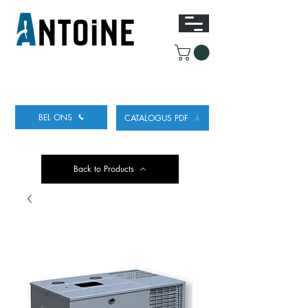
UITRUSTING VOOR HET TAPPEN
EN KOELEN
VAN BIER
BEL ONS
CATALOGUS PDF
Back to Products