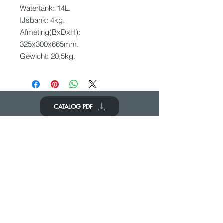
Watertank: 14L.
IJsbank: 4kg.
Afmeting(BxDxH):
325x300x665mm.
Gewicht: 20,5kg.
CATALOG PDF
KOM IN CONTACT
We zouden graag van je horen
Neem contact op