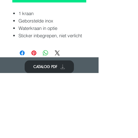
1 kraan
Geborstelde inox
Waterkraan in optie
Sticker inbegrepen, niet verlicht
CATALOG PDF
KOM IN CONTACT
We zouden graag van je horen
Neem contact op