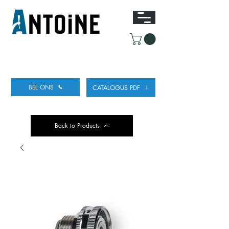
UITRUSTING VOOR HET TAPPEN
EN KOELEN
VAN BIER
BEL ONS
CATALOGUS PDF
Back to Products