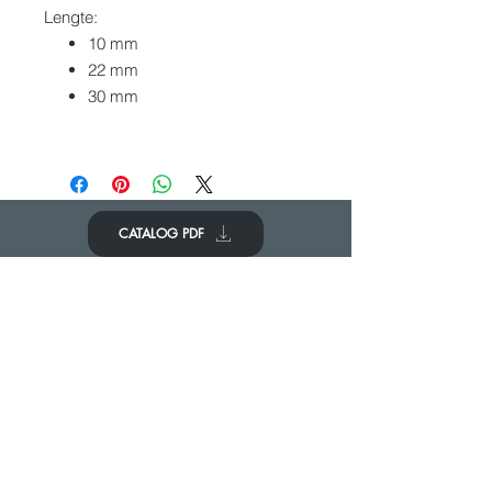
Lengte:
10 mm
22 mm
30 mm
CATALOG PDF
KOM IN CONTACT
We zouden graag van je horen
Neem contact op