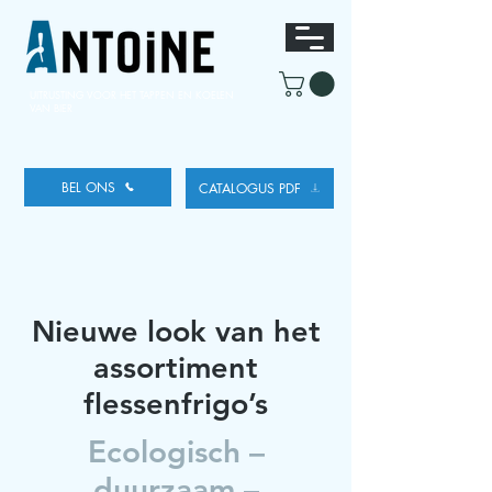
UITRUSTING VOOR HET TAPPEN
EN KOELEN
VAN BIER
BEL ONS
CATALOGUS PDF
Nieuwe look van het
assortiment
flessenfrigo’s
Ecologisch –
duurzaam –