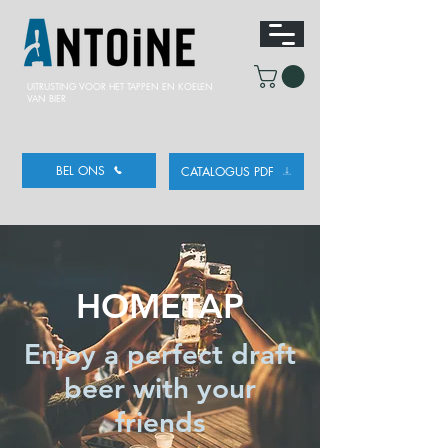
UITRUSTING VOOR HET TAPPEN
EN KOELEN
VAN BIER
BEL ONS
CATALOGUS PDF
HOMETAP
Enjoy a perfect draft
beer with your
friends