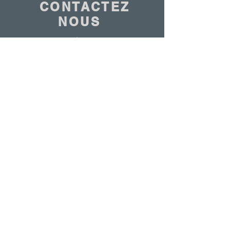
CONTACTEZ
NOUS
Nous sommes à votre disposition
Nous contacter
© 2020 - ANTOINE BELGIUM Tous droits réservés
|
Politique de cookies
|
Conditions de vente
|
Politique de confidentialité
ETS ANTOINE SA 7-9 Rue de la Bienvenue
1070 | Tel:
+32 2 523 94 30
|
info@antoinebelgium.be
| TVA : BE0440449680