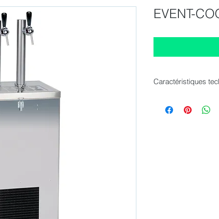
EVENT-CO
Caractéristiques te
Dimension extern
Nombre de robinet
Colonnes : USA
Compresseur: 1/2
Tension / Fréquenc
Banc de glace: 4
Réservoir d'eau: 90
Agitateur: Oui
Performance: (288 
avec 1HP)
Kit Co2 inclus: Ou