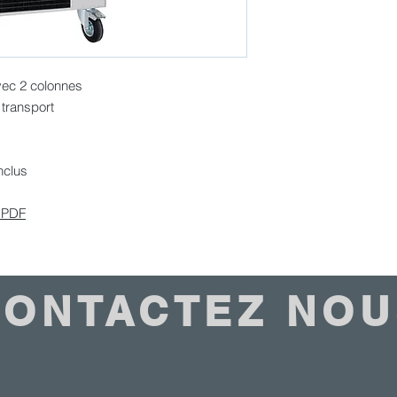
Têtes de débit: en 
Poids: 80 kg
Classe climatique
Finition extérieure
vec 2 colonnes
Type de thermosta
 transport
Niveau sonore: 45
Type de refroidis
Réfrigérant: R134
nclus
 PDF
ONTACTEZ NO