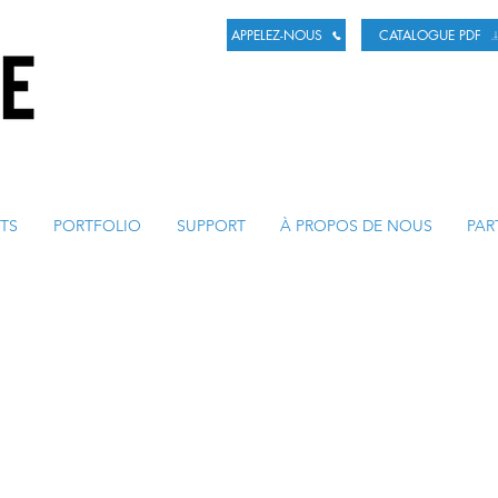
APPELEZ-NOUS
CATALOGUE PDF
ENT DE LA BIÈRE
TS
PORTFOLIO
SUPPORT
À PROPOS DE NOUS
PAR