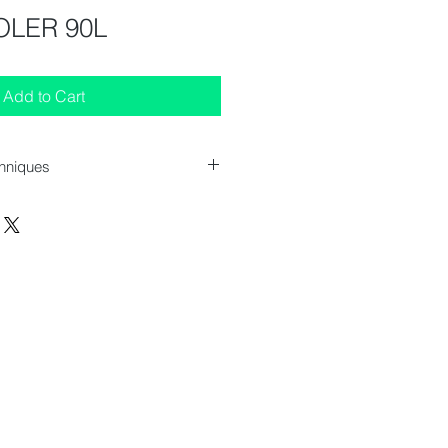
OLER 90L
Add to Cart
chniques
e (LxPxH): 535x525x1476 mm
s : 2
 HP ou 1HP
e: 220-240 / 50 V / Hz
5 kg
 litres
L / H avec 1 / 2hp) (376 L / H
i