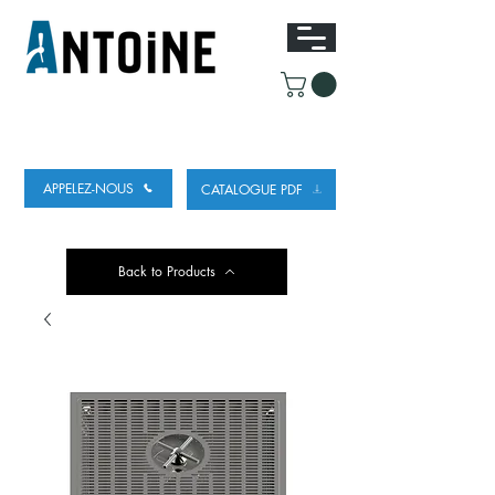
EQUIPEMENT POUR
LE DEBIT ET LE
REFROIDISSEMENT DE LA BIÈRE
APPELEZ-NOUS
CATALOGUE PDF
Back to Products