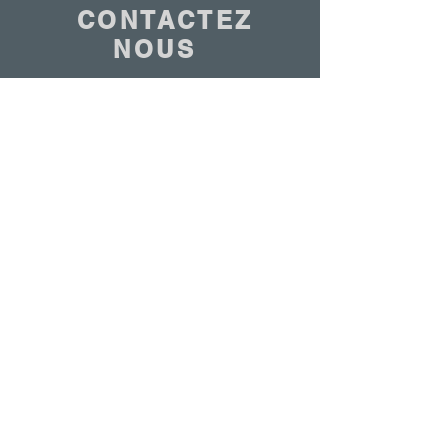
CONTACTEZ
NOUS
Nous sommes à votre disposition
Nous contacter
© 2020 - ANTOINE BELGIUM Tous droits réservés
|
Politique de cookies
|
Conditions de vente
|
Politique de confidentialité
ETS ANTOINE SA 7-9 Rue de la Bienvenue
1070 | Tel:
+32 2 523 94 30
|
info@antoinebelgium.be
| TVA : BE0440449680