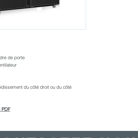
Plage de températur
Nombre et type de po
Verre trempé : -
Porte réversible: No
Éclairage intérieur:
Finition extérieure: 
Finition intérieure: s
Verrouiller: en optio
adre de porte
Type de thermostat
Niveau sonore: 56,4
ntilateur
Type de refroidisseme
Type de dégivrage:
Réfrigérant: R290a
oidissement du côté droit ou du côté
Charge de réfrigéra
Puissance d'entrée:
Tension / Fréquence:
 PDF
Consommation d'éne