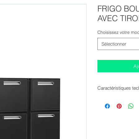
FRIGO BOU
AVEC TIRO
Choisissez votre mod
Sélectionner
Aj
Caractéristiques te
Dimensions extérieu
mm
Pieds: 4 pieds régl
Bouteilles 250 ml : 
Volume net: 323 litr
Poids net: 98 kg
Classe climatique: 4