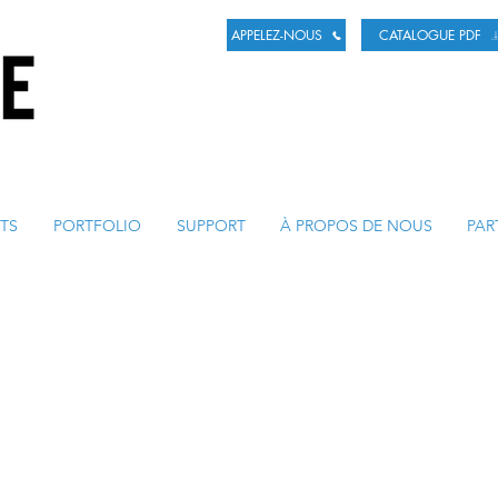
APPELEZ-NOUS
CATALOGUE PDF
ENT DE LA BIÈRE
TS
PORTFOLIO
SUPPORT
À PROPOS DE NOUS
PAR