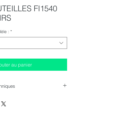
TEILLES FI1540
IRS
èle :
*
outer au panier
chniques
res (LxPxH): 1540x540x820-875
ables (55 mm)
304 pieces
es