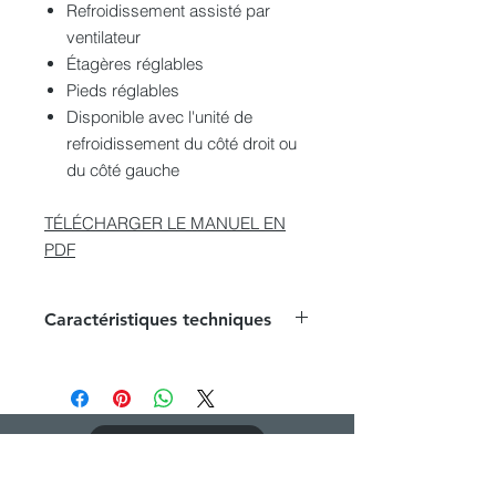
Refroidissement assisté par
ventilateur
Étagères réglables
Pieds réglables
Disponible avec l'unité de
refroidissement du côté droit ou
du côté gauche
TÉLÉCHARGER LE MANUEL EN
PDF
Caractéristiques techniques
Dimension externe (LxPxH)
:1240x540x820-875 mm
Pieds : 4 pieds réglables (55 mm)
Flacons 250 ml : 190 pièces
CATALOGUE PDF
Volume net : 223 litres
Poids net : 88 kg