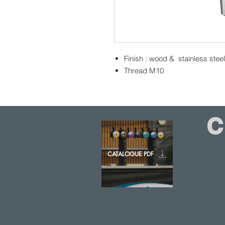
Finish : wood & stainless steel
Thread M10
CATALOGUE PDF