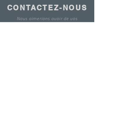
CONTACTEZ-NOUS
Nous aimerions avoir de vos
nouvelles.
Contactez-nous
© 2020 - ANTOINE BELGIUM All Rights Reserved
|
Cookies policy
|
Sales terms
|
Privacy
policy
ETS ANTOINE SA 7-9 Rue de la Bienvenue
1070 | Tel:
+32 2 523 94 30
|
info@antoinebelgium.be
| TVA : BE0440449680