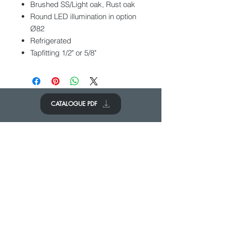
Brushed SS/Light oak, Rust oak
Round LED illumination in option
Ø82
Refrigerated
Tapfitting 1/2" or 5/8"
CATALOGUE PDF
CONTACTEZ-NOUS
Nous aimerions avoir de vos
nouvelles.
Contactez-nous