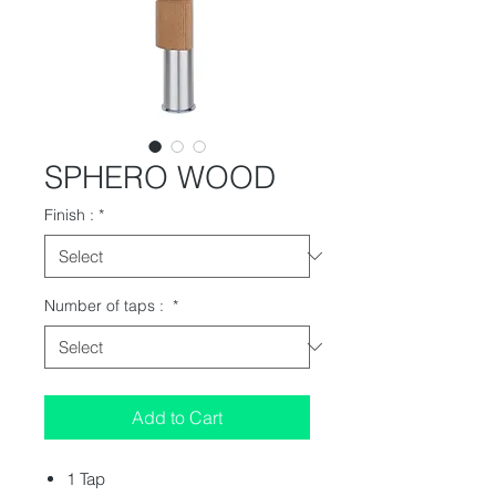
SPHERO WOOD
Finish :
*
Number of taps :
*
Add to Cart
1 Tap