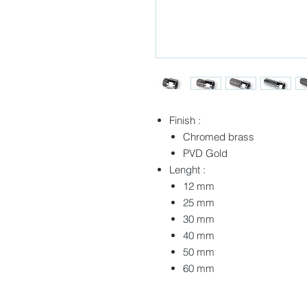
Finish :
Chromed brass
PVD Gold
Lenght :
12 mm
25 mm
30 mm
40 mm
50 mm
60 mm