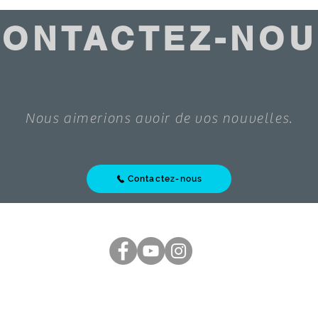
CONTACTEZ-NOU
Nous aimerions avoir de vos nouvelles.
Contactez-nous
 Rights Reserved
|
Cookies policy
|
Sales terms
|
 Bienvenue 1070 | Tel: +32 2 523 94 30 |
info@antoinebelgium.be
| TVA : B