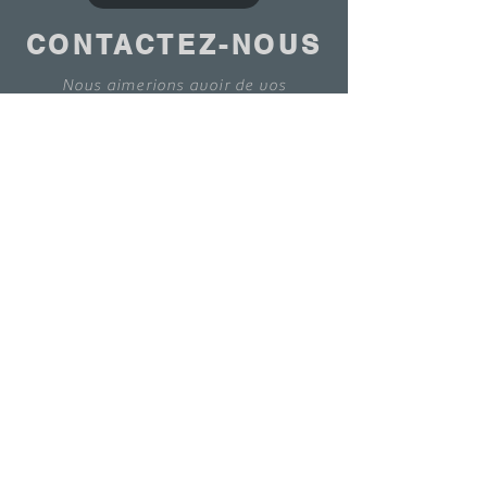
CONTACTEZ-NOUS
Nous aimerions avoir de vos
nouvelles.
Contactez-nous
© 2020 - ANTOINE BELGIUM All Rights Reserved
|
Cookies policy
|
Sales terms
|
Privacy
policy
ETS ANTOINE SA 7-9 Rue de la Bienvenue
1070 | Tel:
+32 2 523 94 30
|
info@antoinebelgium.be
| TVA : BE0440449680