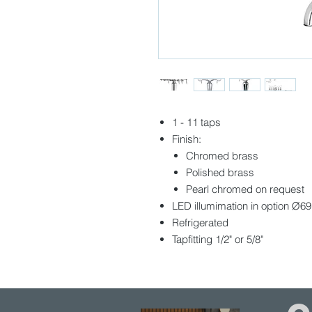
1 - 11 taps
Finish:
Chromed brass
Polished brass
Pearl chromed on request
LED illumimation in option Ø
Refrigerated
Tapfitting 1/2" or 5/8"