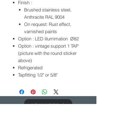
Finish :
Brushed stainless steel,
Anthracite RAL 9004
On request: Rust effect,
varnished paints
Option : LED illumimation Ø82
Option : vintage support 1 TAP
(picture with the round sticker
above)
Refrigerated
Tapfitting 1/2" or 5/8"
CATALOGUE PDF
CONTACTEZ-NOUS
Nous aimerions avoir de vos