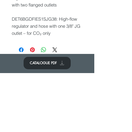
with two flanged outlets
DET6BGDFIES1SJG38: High-flow
regulator and hose with one 3/8" JG
outlet – for CO₂ only
CATALOGUE PDF
CONTACTEZ-NOUS
Nous aimerions avoir de vos
nouvelles.
Contactez-nous