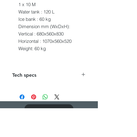
1 x 10 M
Water tank : 120 L
Ice bank : 60 kg
Dimension mm (WxDxH):
Vertical : 680x560x830
Horizontal : 1070x560x520
Weight: 60 kg
Tech specs
External Dimension (WxDxH) :
630x400x330 mm
Number of taps : 1 - 2 taps
Tower Model : New Anfo not
CATALOGUE PDF
illuminated (other models in option)
Compressor : 1/4 HP - 432W
Voltage / Frequency : 220-240/50
CONTACTEZ-NOUS
V/Hz