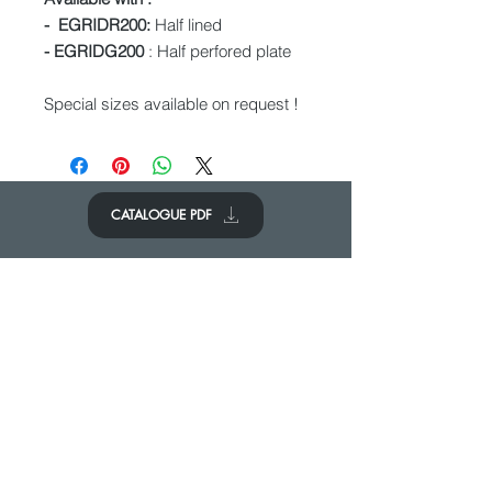
- EGRIDR200:
Half lined
- EGRIDG200
: Half perfored plate
Special sizes available on request !
CATALOGUE PDF
CONTACTEZ-NOUS
Nous aimerions avoir de vos
nouvelles.
Contactez-nous