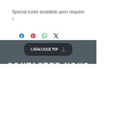
Special sizes available upon request
!
CATALOGUE PDF
CONTACTEZ-NOUS
Nous aimerions avoir de vos
nouvelles.
Contactez-nous
© 2020 - ANTOINE BELGIUM All Rights Reserved
|
Cookies policy
|
Sales terms
|
Privacy