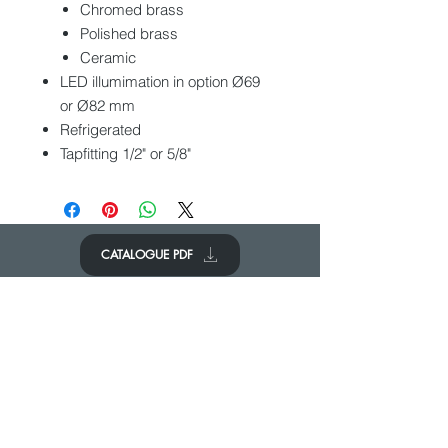
Chromed brass
Polished brass
Ceramic
LED illumimation in option Ø69
or Ø82 mm
Refrigerated
Tapfitting 1/2" or 5/8"
CATALOGUE PDF
CONTACTEZ-NOUS
Nous aimerions avoir de vos
nouvelles.
Contactez-nous