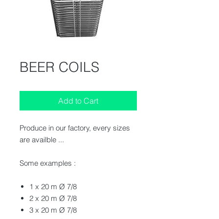
BEER COILS
Add to Cart
Produce in our factory, every sizes
are availble ...
Some examples :
1 x 20 m Ø 7/8
2 x 20 m Ø 7/8
3 x 20 m Ø 7/8