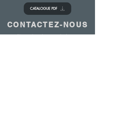
CATALOGUE PDF
CONTACTEZ-NOUS
Nous aimerions avoir de vos
nouvelles.
Contactez-nous
© 2020 - ANTOINE BELGIUM All Rights Reserved
|
Cookies policy
|
Sales terms
|
Privacy
policy
ETS ANTOINE SA 7-9 Rue de la Bienvenue