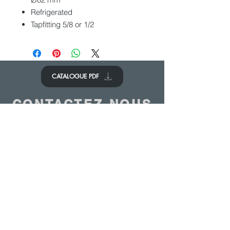
Refrigerated
Tapfitting 5/8 or 1/2
CATALOGUE PDF
CONTACTEZ-NOUS
Nous aimerions avoir de vos
nouvelles.
Contactez-nous
© 2020 - ANTOINE BELGIUM All Rights Reserved
|
Cookies policy
|
Sales terms
|
Privacy
policy