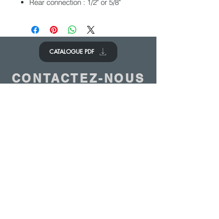
Rear connection : 1/2" or 5/8"
CATALOGUE PDF
CONTACTEZ-NOUS
Nous aimerions avoir de vos
nouvelles.
Contactez-nous
© 2020 - ANTOINE BELGIUM All Rights Reserved
|
Cookies policy
|
Sales terms
|
Privacy
policy