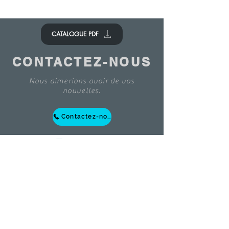
CATALOGUE PDF
CONTACTEZ-NOUS
Nous aimerions avoir de vos
nouvelles.
Contactez-nous
© 2020 - ANTOINE BELGIUM All Rights Reserved
|
Cookies policy
|
Sales terms
|
Privacy
policy