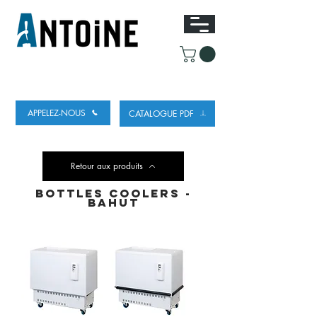
ÉQUIPEMENT POUR DISTRIBUER ET
RÉFRIGÉRER DE LA BIÈRE
APPELEZ-NOUS
CATALOGUE PDF
Retour aux produits
BOTTLES coolers -
BAHUT