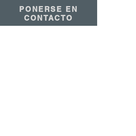
PONERSE EN
CONTACTO
Nos encantaría saber de ti
Contáctenos
© 2020 - ANTOINE BELGIUM All Rights Reserved
|
Cookies policy
|
Sales terms
|
Privacy
policy
ETS ANTOINE SA 7-9 Rue de la Bienvenue
1070 | Tel:
+32 2 523 94 30
|
info@antoinebelgium.be
| TVA : BE0440449680