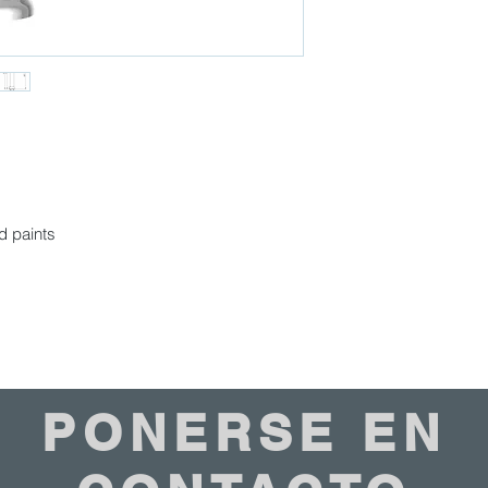
d paints
PONERSE EN