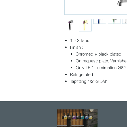
1 - 3 Taps
Finish :
Chromed + black plated
On request: plate, Varnishe
Only LED illumimation Ø82
Refrigerated
Tapfitting 1/2" or 5/8"