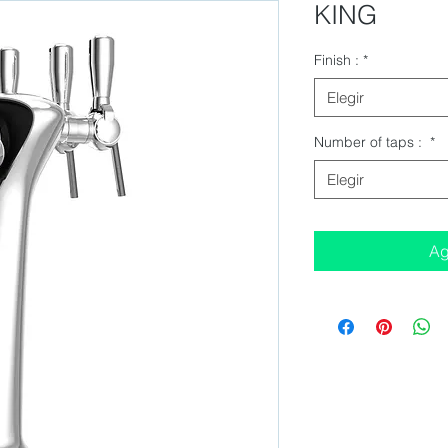
KING
Finish :
*
Elegir
Number of taps :
*
Elegir
Ag