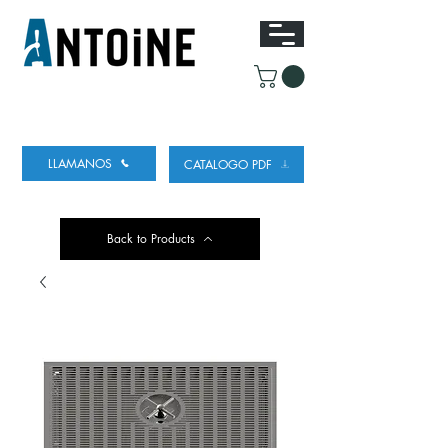
EQUIPO PARA DISPENSAR
Y REFRIGERAR
CERVEZA
LLAMANOS
CATALOGO PDF
Back to Products