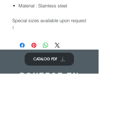
Material : Stainless steel
Special sizes available upon request
!
CATALOG PDF
PONERSE EN
CONTACTO
Nos encantaría saber de ti
Contáctenos