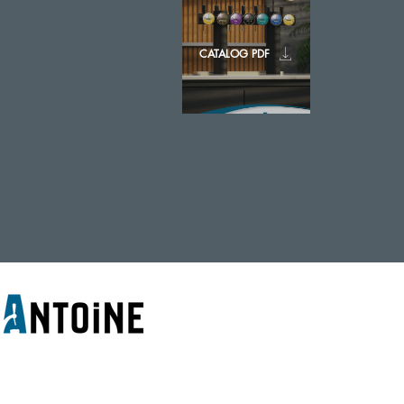
CATALOG PDF
© 2020 - ANTOINE BELGIUM All
ETS ANTOINE SA 7-9 Rue de la