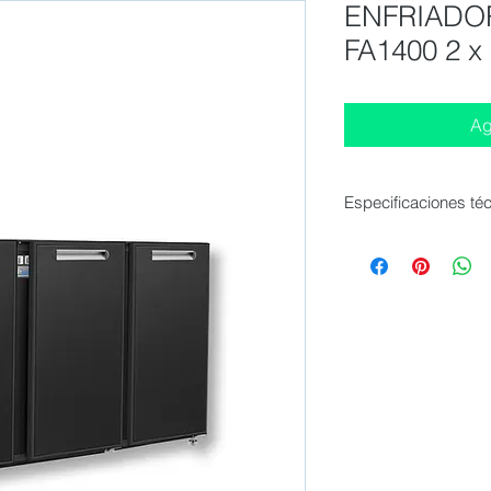
ENFRIADO
FA1400 2 x
Ag
Especificaciones té
Dimensiones exterior
1400x540x820-875
Pies : 4 pies ajusta
Botellas 250 ml : 36
Volumen neto : 390 li
Peso neto : 74 kg
Clase climática : 4
Rango de temperatur
Número y tipo de pu
bisagras
Cierre de puerta : a