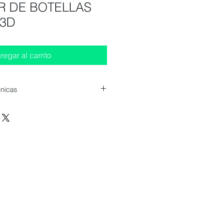
R DE BOTELLAS
 3D
regar al carrito
cnicas
es (AnxPrxAl) :
mm
bles (55 mm)
9 unidades
tros
a : 2 a 8 °C
ertas : 6 puertas macizas con
utocierre bisagra 90° frenada