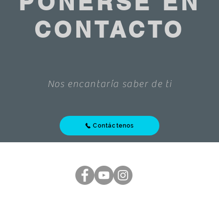
PONERSE EN
CONTACTO
Nos encantaría saber de ti
Contáctenos
 Rights Reserved
|
Cookies policy
|
Sales terms
|
 Bienvenue 1070 | Tel: +32 2 523 94 30 |
info@antoinebelgium.be
| TVA : B