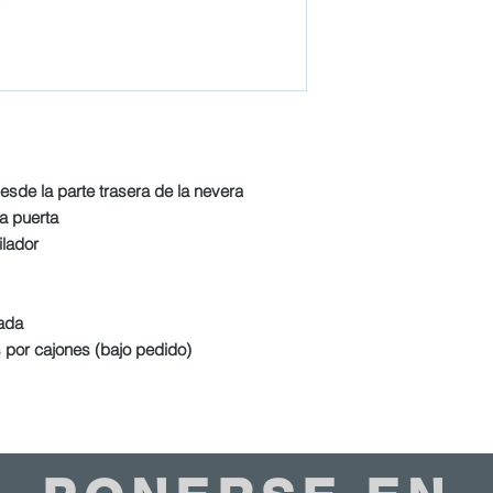
Dimensiones de la p
Cristal templado : -
Puerta reversible : N
Número y Tipo de Est
Dimensiones balda 
Dimensiones Estante
Luz Interior : LED
Acabado Exterior : P
Acabado Interior : P
desde la parte trasera de la nevera
Cerradura : En Opci
a puerta
Tipo de termostato :
ilador
Nivel de ruido : 56,
Tipo de Refrigeración
Tipo de desescarche
rada
Refrigerante : R134A
s por cajones (bajo pedido)
separada)
Carga de refrigerante
Potencia de entrada
Tensión / Frecuencia
Consumo de energía