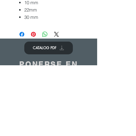
10 mm
22mm
30 mm
CATALOG PDF
PONERSE EN
CONTACTO
Nos encantaría saber de ti
Contáctenos
© 2020 - ANTOINE BELGIUM All Rights Reserved