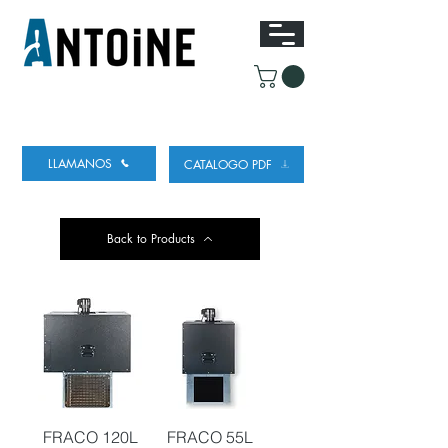
EQUIPO PARA DISPENSAR
Y REFRIGERAR
CERVEZA
LLAMANOS
CATALOGO PDF
Back to Products
FRACO 120L
FRACO 55L